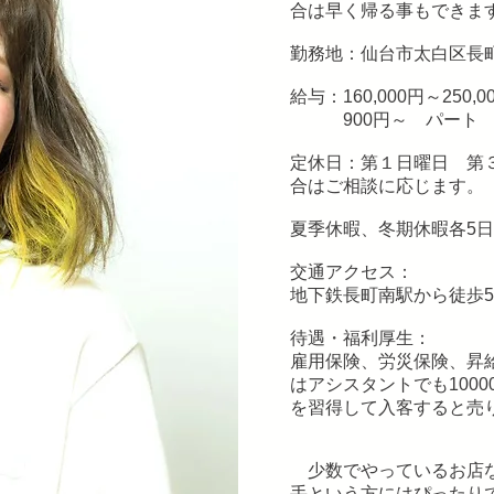
合は早く帰る事もできま
勤務地：仙台市太白区長町
給与：160,000円～250,
900円～ パート
定休日：第１日曜日 第
合はご相談に応じます。
夏季休暇、冬期休暇各5
交通アクセス：
地下鉄長町南駅から徒歩5
待遇・福利厚生：
雇用保険、労災保険、昇給
はアシスタントでも100
を習得して入客すると売り
少数でやっているお店な
手という方にはぴったり