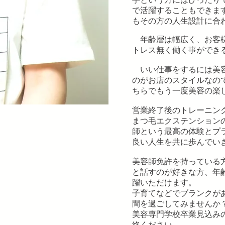
で活躍することもできま
もその方の人生設計に合
年齢層は幅広く、お客様
トレス無く働く事ができ
いい仕事をするには美容
のがお店のスタイルなの
ちらでもう一度美容の楽
営業終了後のトレーニン
まつ毛エクステンション
師という最高の体験とプ
良い人生を共に歩んでい
美容師免許を持っている
と話すのが好きな方、年齢
躍いただけます。
子育てなどでブランクが
間を過ごしてみませんか
美容専門学校卒業見込み
絡ください。