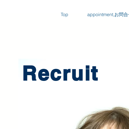
Top
appointment,お問
Recruit